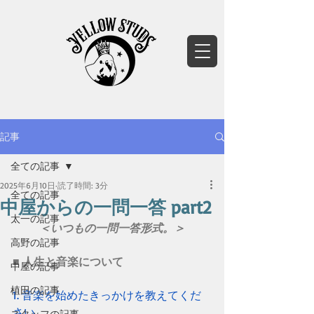
記事
全ての記事
2025年6月10日
読了時間: 3分
全ての記事
中屋からの一問一答 part2
太一の記事
＜いつもの一問一答形式。＞
高野の記事
■ 人生と音楽について
中屋の記事
植田の記事
1. 音楽を始めたきっかけを教えてくだ
さい。
スタッフの記事