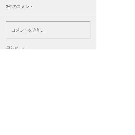
2件のコメント
謝罪
本日より
コメントを追加…
最新順
不明なメンバー
2025年6月11日
次回のリクエスト的なもの……
・リクエスト曲弾いてみた
手元の動画は無くてもいいです、音源だけで
も…
私個人が聴いてみたいのは
インフェルノ
/9mm Parabellum Bullet
ターキー