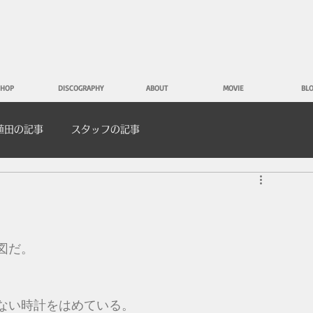
HOP
DISCOGRAPHY
ABOUT
MOVIE
BL
植田の記事
スタッフの記事
図だ。
ない時計をはめている。