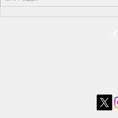
本人の謝罪文も公開され、そこか
ら一気に状況は加速しましたな。
そして本人は凄まじい勢いで叩か
なんでバン
れる。 匿名の人たちは、ドラク
だろうか
エで言えばライデインやギガデイ
​
ン級の呪文を次々と放ち、 知り
合いのバンドマンたちも「最低な
クソ野郎だ」「見損なった」と、
バギマ級の呪文を浴びせていた。
でも、just a moment