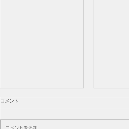
SNSは法廷じゃないっつーの
コメント
SNSを見ていると、某バンドのボ
ーカルが性加害をしたという話が
嫌でも目に入ってくるんですよ。
コメントを追加…