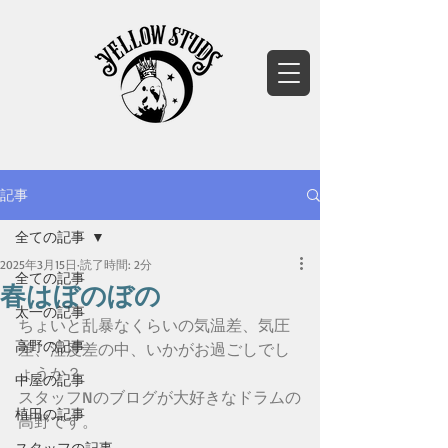
記事
全ての記事
2025年3月15日
読了時間: 2分
全ての記事
春はぼのぼの
太一の記事
ちょいと乱暴なくらいの気温差、気圧
高野の記事
差、湿度差の中、いかがお過ごしでし
ょうか？
中屋の記事
スタッフNのブログが大好きなドラムの
植田の記事
高野です。
スタッフの記事