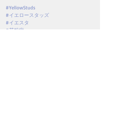
#YellowStuds
#イエロースタッズ
#イエスタ
#花粉症
#YellowStuds
#イエスタ
#イエロースタッズ
#深夜バス
#花粉症
#WildRover
#ワイルドローバー
#新宿ロフト
高野の記事
最新記事
すべて表示