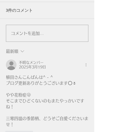
3件のコメント
休日につき。
今夜は荻窪でお待ちして
コメントを追加…
います。
最新順
不明なメンバー
2025年3月19日
植田さんこんばんは^ - ^
ブログ更新ありがとうございます⭕🌷
やや花粉症🫢
そこまでひどくないのもまたやっかいです
ね！
三寒四温の季節柄、どうぞご自愛くださいま
せ！