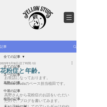
記事
全ての記事
2025年3月16日
読了時間: 1分
全ての記事
花粉症と年齢。
太一の記事
お世話になっております。
高野の記事
Yellow Studsのベース担当植田です。
中屋の記事
高野さんから花粉症のお話をいただい
植田の記事
たので、ブログを書いてみます。
私は花粉に対してのアレルギーはやや
スタッフの記事