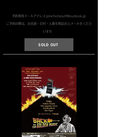
予約専用メールアドレス:
pinchofsnuff@outlook.jp
​ご予約の際は，お名前・日付・人数を明記の上メールをくださ
いませ
SOLD OUT