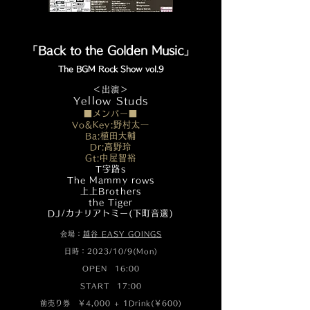
「
Back to the Golden Music
」
The BGM Rock Show vol.9
＜出演＞
​Yellow Studs
■メンバー■
Vo&Key:野村太一
Ba:植田大輔
Dr:高野玲
Gt:中屋智裕
T字路s
The Mammy rows
上上Brothers
the Tiger
DJ/カナリアトミー(下町音選)
会場：
越谷 EASY GOINGS
日時：2023/10/9(Mon)
OPEN 16:00
START 17:00
前売り券 ￥4,000 + 1Drink(￥600)