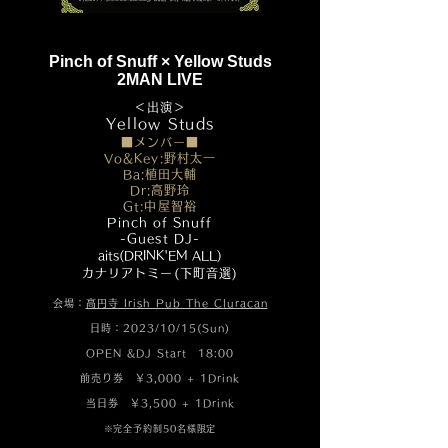
Pinch of Snuff × Yellow Studs
2MAN LIVE
＜出演＞
​Yellow Studs
■メンバー■
Vo&Key:野村太一
Ba:植田大輔
Dr:高野玲
Gt:中屋智裕
Pinch of Snuff
-Gues
t DJ-
aits(DRINK'EM ALL)
カナリアトミ
ー(下町音選)
会場：
高円寺 Irish Pub The Cluracan
日時：2023/10/15(Sun)
OPEN &DJ Start 18:00
前売り券 ￥3,000 + 1Drink
当日券 ￥3,500 + 1Drink
※完全予約制50名様限定