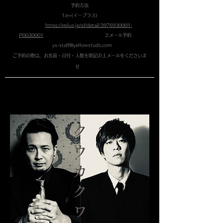
予約方法
1:e+(イープラス)
https://eplus.jp/sf/detail/3976930001-
P0030001
2:メール予約
ys-staff@yellowstuds.com
​ご予約の際は，お名前・日付・人数を明記の上メールをくださいま
せ