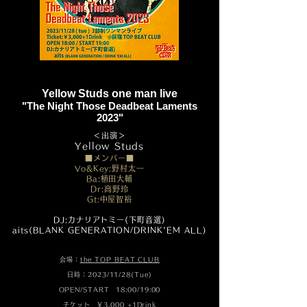
Yellow Studs one man live
"The Night Those Deadbeat Laments
2023"
＜出演＞
​Yellow Studs
■メンバー■
Vo&Key:野村太一
Ba:植田大輔
Dr:高野玲
Gt:中屋智裕
DJ:カナリアトミー(下町音選
)
aits(BLANK GENERATION/DRINK'EM ALL)
会場：
the TOP BEAT CLUB
日時：2023/11/28(Tue)
OPEN/START 18:00/19:00
チケット ￥3,000 +1Drink