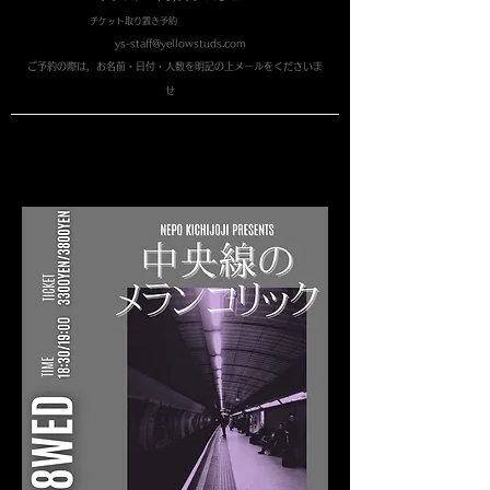
チケット取り置き予
約
ys-staff@yellowstuds.com
​ご予約の際は，お名前・日付・人数を明記の上メールをくださいま
せ