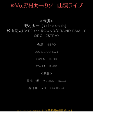
※Vo.野村太一のソロ出演ライブ
＜出演＞
​野村太一（Yellow Studs）
​松山晃太(BYEE the ROUND/GRAND FAMILY
ORCHESTRA)
会場：
NEPO
2023/6/20(Tue)
OPEN 18:30
START 19:00
＜料金＞
前売り券 ￥3,300 + 1Drink
当日券 ￥3,800＋1Drink
※5/13(Sat)20:00より予約受付開始です。
※先着50名様限定になります。
※先着順でのご入場になります。