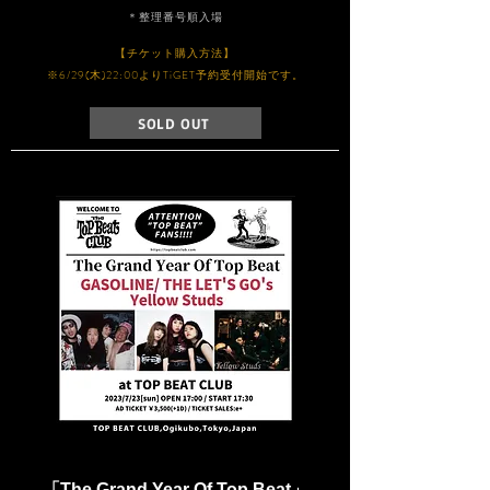
​＊整理番号順入場
【チケット購入方法】
※6/29(木)22:00よりTiGET予約受付開始です。
SOLD OUT
「The Grand Year Of Top Beat
」