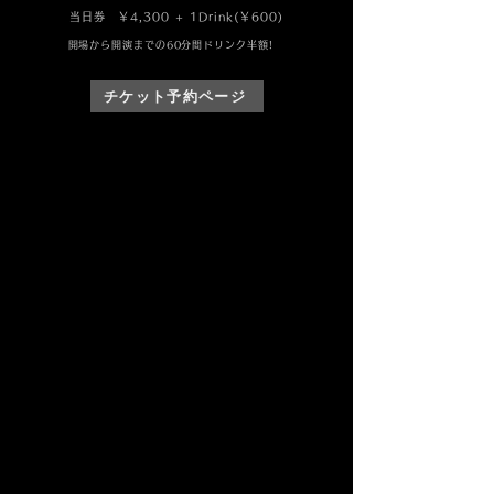
当日券 ￥4,300 + 1Drink(￥600)
開場から開演までの60分間ドリンク半額!
チケット予約ページ