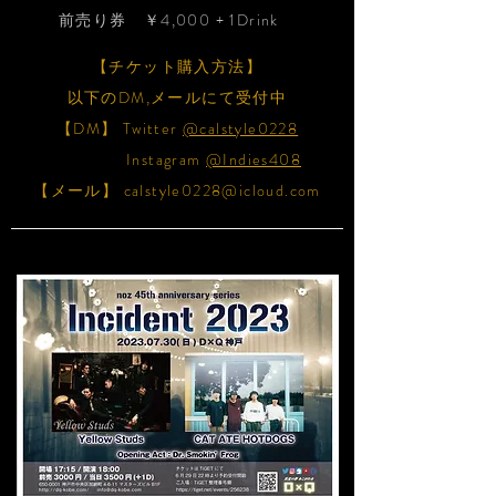
前売り券
￥4,000 + 1Drink
【チケット購入方法】
​以下のDM,メールにて受付中
【DM】 Twitter
@calstyle0228
Instagram
@Indies408
【メール】
calstyle0228@icloud.com