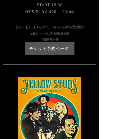
START 19:30
前売り券 ￥3,400 + 1Drink
予約:下記TIGETで9/15(Fri)18:00から受付開始
※購入ページは受付開始後展開
​※整列順入場
チケット予約ページ