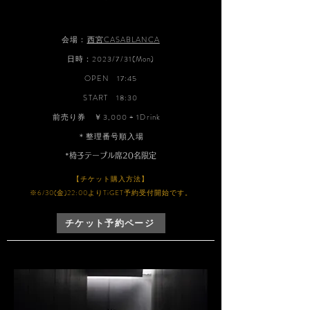
会場：
西宮CASABLANCA
日時：2023/7/31(Mon)
OPEN 17:45
START 18:30
前売り券 ￥3,000 + 1Drink
​＊整理番号順入場
*椅子テーブル席20名限定
【チケット購入方法】
※6/30(金)22:00よりTiGET予約受付開始です。
チケット予約ページ