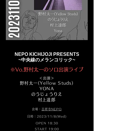
NEPO KICHIJOJI PRESENTS
~中央線のメランコリック~
※Vo.野村太一のソロ出演ライブ
＜出演＞
​野村太一​(Yellow Studs)
YONA
のうじょうりえ
​村上達郎
会場：
吉祥寺NEPO
日時：2023/11/8(Wed)
OPEN 18:30
START 19:00