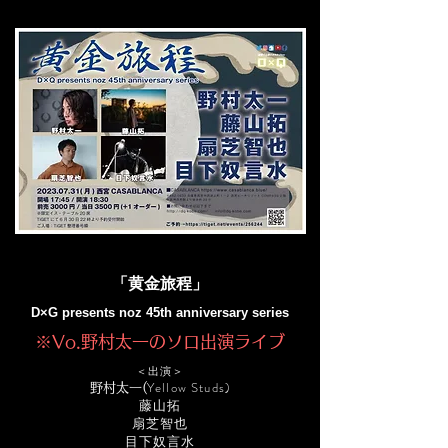
「黄金旅程
」
D×G presents noz 45th anniversary series
※Vo.野村太一のソロ出演ライブ
＜出演＞
​Yellow Studs)
野村太一(
藤山拓
扇芝智也
​目下奴言水