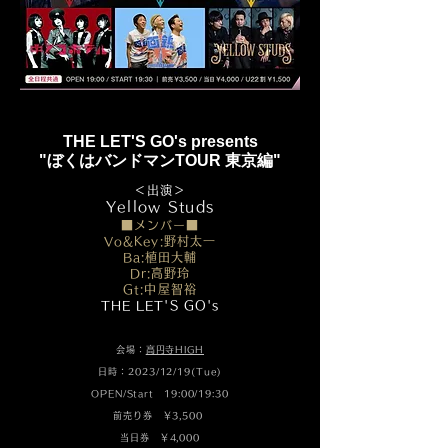
THE LET'S GO's presents
"ぼくはバンドマンTOUR 東京編"
＜出演＞
​Yellow Studs
■メンバー■
Vo&Key:野村太一
Ba:植田大輔
Dr:高野玲
Gt:中屋智裕
THE LET'S GO's
会場：
高円寺HIGH
日時：2023/12/19(Tue)
OPEN/Start 19:00/19:30
前売り券 ￥3,500
当日券 ￥4,000