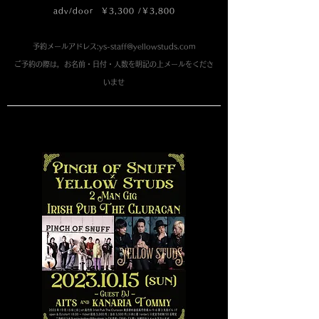
adv/door ￥3,300 /￥3,8
00
予約メールアドレス:
ys-staff@yellowstuds.com
​ご予約の際は，お名前・日付・人数を明記の上メールをくださ
いませ