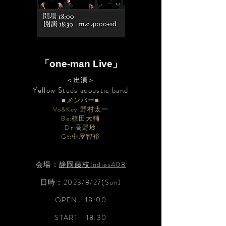
「one-man Live
」
＜出演＞
​Yellow Studs
acoustic band
■メンバー■
Vo&Key:野村太一
Ba:植田大輔
Dr:高野玲
​Gt:中屋智裕
会場：
静岡藤枝Indies408
日時：2023/8/27(Sun)
OPEN 18:00
START 18:30