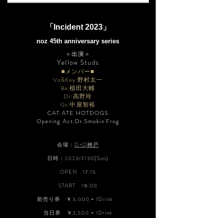
「Incident 2023
」
noz 45th anniversary series
＜出演＞
​Yellow Studs
■メンバー■
Vo&Key:野村太一
Ba:植田大輔
Dr:高野玲
Gt:中屋智裕
CAT ATE HOTDOGS
Opening Act:Dr.Smokin'Frog
会場：
D×Q神戸
日時：2023/7/30(Sun)
OPEN 17:15
START 18:00
前売り券
￥3,000 + 1Drink
当日券
￥3,5
00 + 1Drink