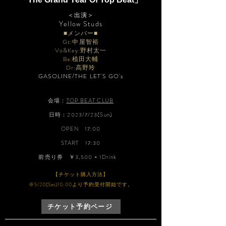
＜出演＞
​Yellow Studs
■メンバー■
Gt:中屋智裕
Vo&Key:野村太一
Ba:植田大輔
Dr:高野玲
GASOLINE/THE LET'S GO's
会場：
TOP BEAT CLUB
日時：2023/7/23(Sun)
OPEN 17:00
START 17:30
前売り券
￥3,500 + 1Drink
【チケット購入方法】
※5/20(Sat)10:00より予約受付開始です。
チケット予約ページ