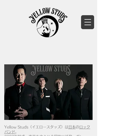
Yellow Studs（イエロースタッズ）は
日本
の
ロック
バンド
。