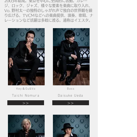
2003年結成。東京を中心に全国的に活動。ガレー
ジ、ロック、ジャズ、様々な要素を楽曲に取り入れ、
Vo. 野村太一の独特のしゃがれ声で独自の世界観を繰
り広げる。TVCMなどへの楽曲提供、演奏、歌唱、ナ
レーションなど活躍は多岐に渡る。通称はイエスタ。
Key＆Gu&Vo
Bass
Taichi Nomura
Daisuke Ueda
>>
>>