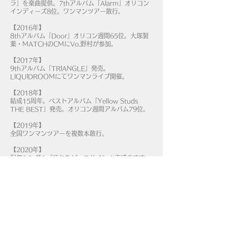
ラ」を楽曲提供。7thアルバム「Alarm」オリコン
インディーズ8位。ワンマンツアー敢行。
【2016年】
8thアルバム「Door」オリコン週間65位。大塚製
薬・MATCHのCMにVo.野村が参加。
【2017年】
9thアルバム「TRIANGLE」発売。
LIQUIDROOMにてワンマンライブ開催。
【2018年】
結成15周年。ベストアルバム「Yellow Studs
THE BEST」発売。オリコン週間アルバム79位。
【2019年】
全国ワンマンツアーを複数本敢行。
【2020年】
配信シングル「汚れたピースサイン / 直感のすす
め」リリース。全国ワンマンツアー開催。
【2021年】
活動を休止。
【2022年 – 2023年】
療養。