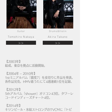
Guitar
Drums&Violin
Tomohiro Nakaya
Akira Takano
>>
>>
【2003年】
結成。東京を拠点に活動開始。
【2004年 – 2010年】
1stミニアルバム「震度7」を皮切りに作品を発表。
各作品完売。HMV着うたにて4週連続1位を記録。
【2012年】
5thアルバム「shower」オリコン43位。タワーレ
コードインディーズチャート4位。
【2014年】
キリンビール・氷結ストロングのTVCMに「トビ