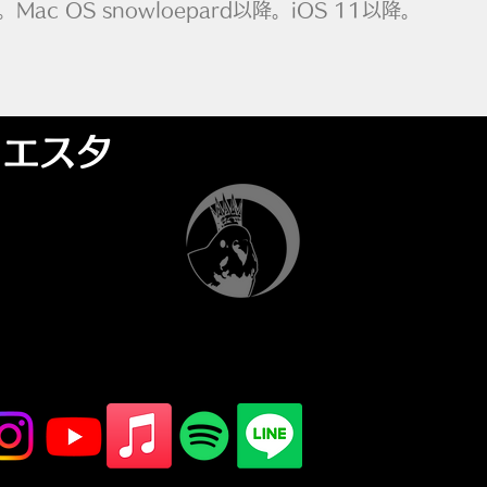
。Mac OS snowloepard以降。iOS 11以降。
イエスタ
YELLOW STUDS
YELLOW STUDS