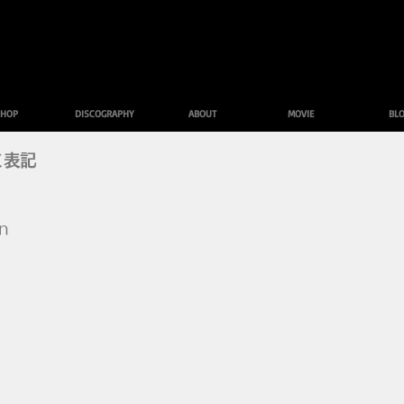
HOP
DISCOGRAPHY
ABOUT
MOVIE
BL
く表記
n