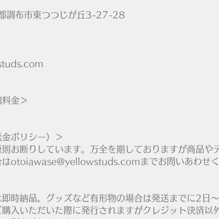
京都調布市東つつじが丘3-27-28
＞
studs.com
加料金＞
返金ポリシー）＞
原則お断りしています。万全を期しておりますが商品や
toiawase@yellowstuds.comまでお問いあわ
は即時納品。グッズなど有形物の場合は発送までに2日～
ご購入いただいた際に発行されますがクレジット決済以