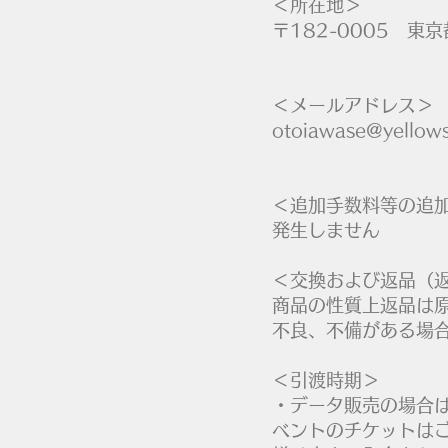
＜所在地＞
〒182-0005 東
​
＜メールアドレス
otoiawase@yellow
＜追加手数料等の追
発生しません
＜交換および返品（
商品の性質上返品は
不良、不備がある場合はo
＜引渡時期＞
・データ販売の場合
ベントのチケットは