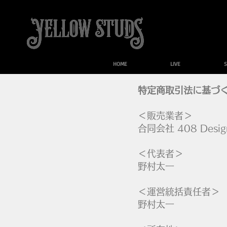
HOME
LIVE
S
特定商取引法に基づ
＜販売業者＞
合同会社 408 Desig
＜代表者＞
野村太一
＜運営統括責任者＞
野村太一