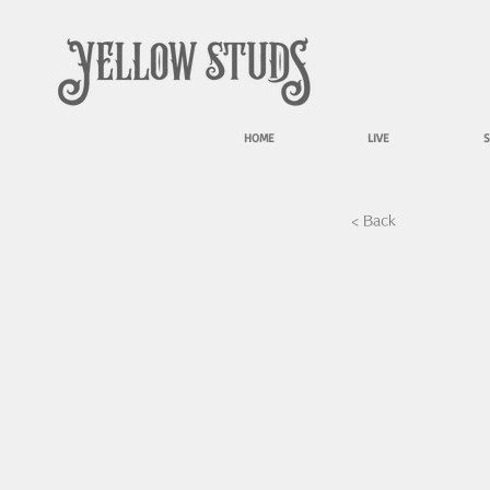
HOME
LIVE
S
< Back
0022.jpg