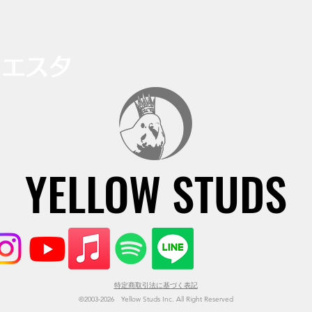
イエスタ
YELLOW STUDS
YELLOW STUDS
特定商取引法に基づく表記
©2003-2026 Yellow Studs Inc. All Right Reserved