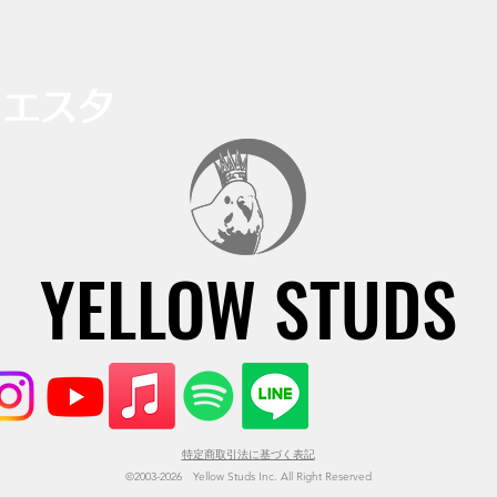
イエスタ
YELLOW STUDS
YELLOW STUDS
特定商取引法に基づく表記
©2003-2026 Yellow Studs Inc. All Right Reserved