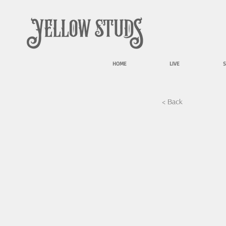
HOME
LIVE
S
< Back
20260529-129.jpg