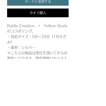
カートに追加する
今すぐ購入
Rattle Creation × Yellow Studs
のコラボリング。
・対応サイズ：5号～25号（1号きざ
み）
・素材：シルバー
※こちらの商品は受注を頂いてからの
製作になります。製作期間はおよそ3
週間前後となり、発送は
RattleCreationより後日発送いたし
ます。
​イエスタ