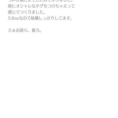
肩にオシャレなタグをつけちゃえって
感じでつくりました。
5.6ozなので結構しっかりしてます。
さぁお前ら、着ろ。
厚さ : 5.6 oz
綿100% セミコーマ糸
​イエスタ
YELLOW STUDS
YELLOW STUDS