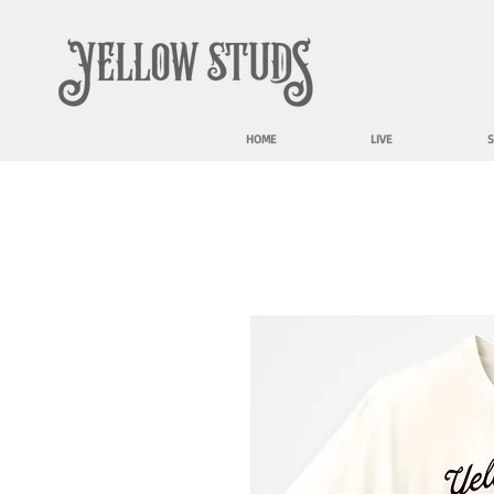
HOME
LIVE
S