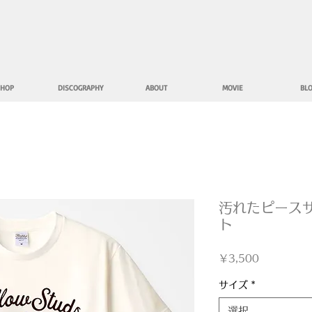
HOP
DISCOGRAPHY
ABOUT
MOVIE
BL
汚れたピースサ
ト
価
￥3,500
格
サイズ
*
選択